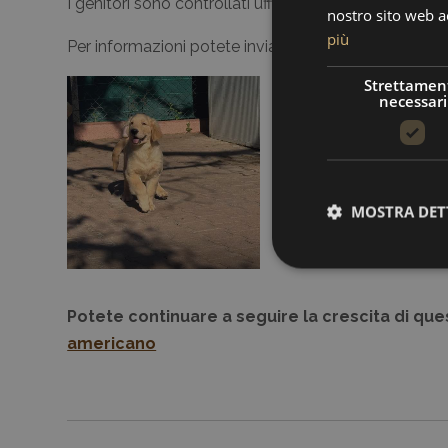
I genitori sono controllati ufficialmente e risultati i
nostro sito web ac
più
Per informazioni potete inviarci una mail o contatta
Strettamen
necessari
MOSTRA DET
Potete continuare a seguire la crescita di ques
americano