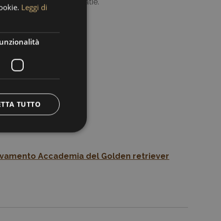
e, gomiti, occhi, cardiopatie.
cookie.
Leggi di
unzionalità
ETTA TUTTO
vamento Accademia del Golden retriever