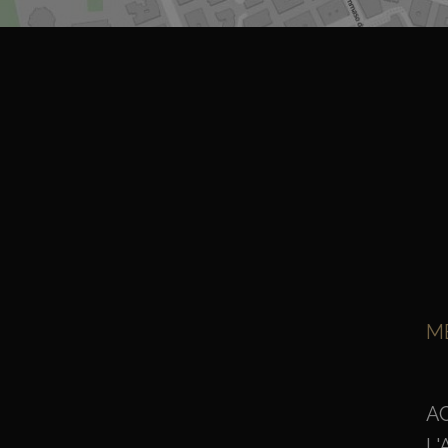
M
A
L