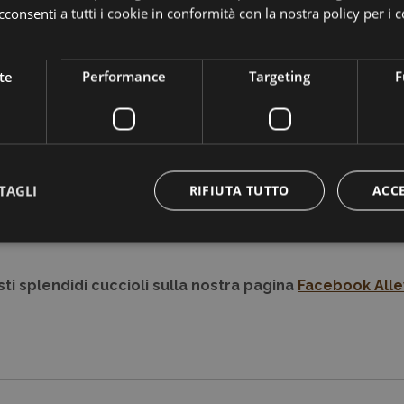
donei alla riproduzione per le seguenti patologie ereditarie: anch
consenti a tutti i cookie in conformità con la nostra policy per i 
rci telefonicamente ai numeri
0695595288
o
3337786777
te
Performance
Targeting
F
TAGLI
RIFIUTA TUTTO
ACC
ti splendidi cuccioli sulla nostra pagina
Facebook Alle