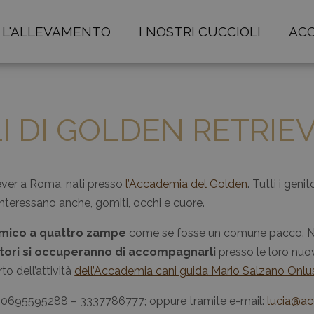
L'ALLEVAMENTO
I NOSTRI CUCCIOLI
ACC
LI DI GOLDEN RETRIE
iever a Roma, nati presso
l’Accademia del Golden
. Tutti i genit
nteressano anche, gomiti, occhi e cuore.
amico a quattro zampe
come se fosse un comune pacco. Nel 
atori si occuperanno di accompagnarli
presso le loro nuove
o dell’attività
dell’Accademia cani guida Mario Salzano Onlu
ci: 0695595288 – 3337786777; oppure tramite e-mail:
lucia@a