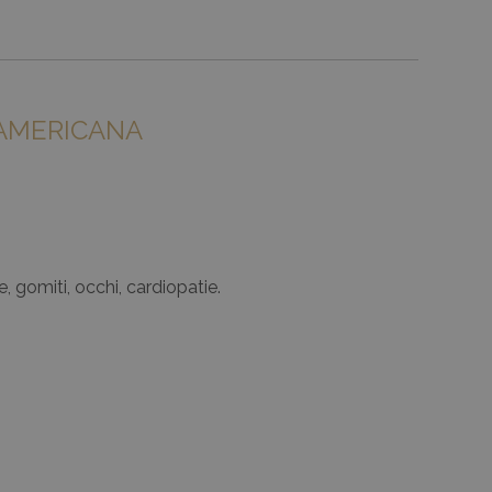
A AMERICANA
e, gomiti, occhi, cardiopatie.