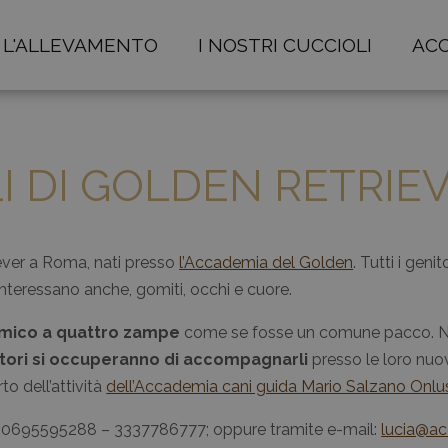
L'ALLEVAMENTO
I NOSTRI CUCCIOLI
ACC
LI DI GOLDEN RETRIE
iever a Roma, nati presso
l’Accademia del Golden
. Tutti i genit
nteressano anche, gomiti, occhi e cuore.
amico a quattro zampe
come se fosse un comune pacco. Nel 
atori si occuperanno di accompagnarli
presso le loro nuove
o dell’attività
dell’Accademia cani guida Mario Salzano Onlu
ci: 0695595288 – 3337786777; oppure tramite e-mail:
lucia@a