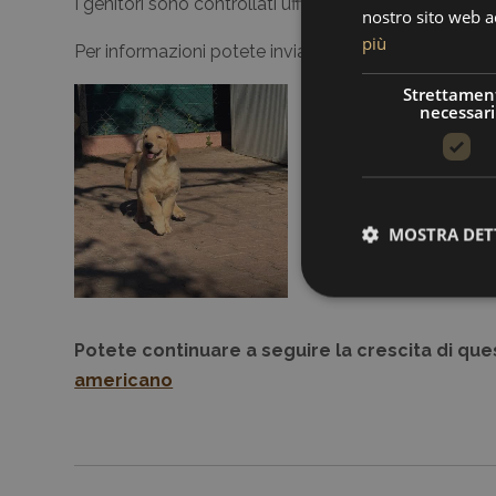
I genitori sono controllati ufficialmente e risultati i
nostro sito web ac
più
Per informazioni potete inviarci una mail o contatta
Strettamen
necessari
MOSTRA DET
Potete continuare a seguire la crescita di ques
americano