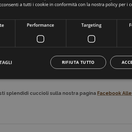
donei alla riproduzione per le seguenti patologie ereditarie: anch
consenti a tutti i cookie in conformità con la nostra policy per i 
rci telefonicamente ai numeri
0695595288
o
3337786777
te
Performance
Targeting
F
TAGLI
RIFIUTA TUTTO
ACC
ti splendidi cuccioli sulla nostra pagina
Facebook Alle