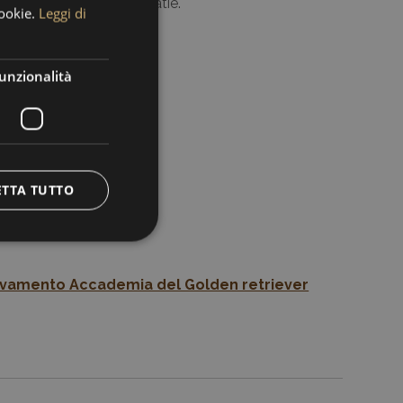
e, gomiti, occhi, cardiopatie.
cookie.
Leggi di
unzionalità
ETTA TUTTO
vamento Accademia del Golden retriever