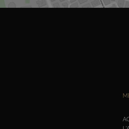
M
A
L